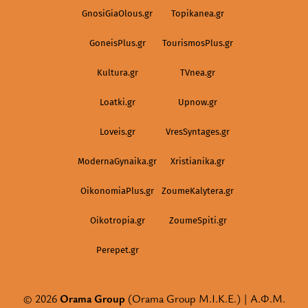
GnosiGiaOlous.gr
Topikanea.gr
GoneisPlus.gr
TourismosPlus.gr
Kultura.gr
TVnea.gr
Loatki.gr
Upnow.gr
Loveis.gr
VresSyntages.gr
ModernaGynaika.gr
Xristianika.gr
OikonomiaPlus.gr
ZoumeKalytera.gr
Oikotropia.gr
ZoumeSpiti.gr
Perepet.gr
© 2026
Orama Group
(Orama Group Μ.Ι.Κ.Ε.) | Α.Φ.Μ.