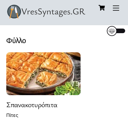
Cart
Skip
Me
to
content
Φύλλο
Σπανακοτυρόπιτα
Πίτες