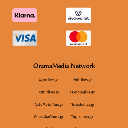
OramaMedia Network
Agrotikes.gr
Politikes.gr
Athlitikes.gr
Texnologika.gr
AutoMotoPlus.gr
Thisishellas.gr
GnosiGiaOlous.gr
Topikanea.gr