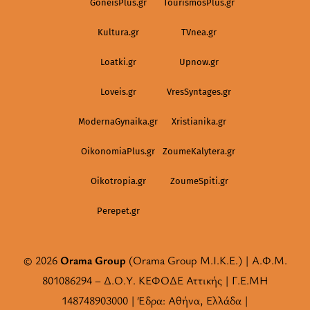
GoneisPlus.gr
TourismosPlus.gr
Kultura.gr
TVnea.gr
Loatki.gr
Upnow.gr
Loveis.gr
VresSyntages.gr
ModernaGynaika.gr
Xristianika.gr
OikonomiaPlus.gr
ZoumeKalytera.gr
Oikotropia.gr
ZoumeSpiti.gr
Perepet.gr
© 2026
Orama Group
(Orama Group Μ.Ι.Κ.Ε.) | Α.Φ.Μ.
801086294 – Δ.Ο.Υ. ΚΕΦΟΔΕ Αττικής | Γ.Ε.ΜΗ
148748903000 | Έδρα: Αθήνα, Ελλάδα |