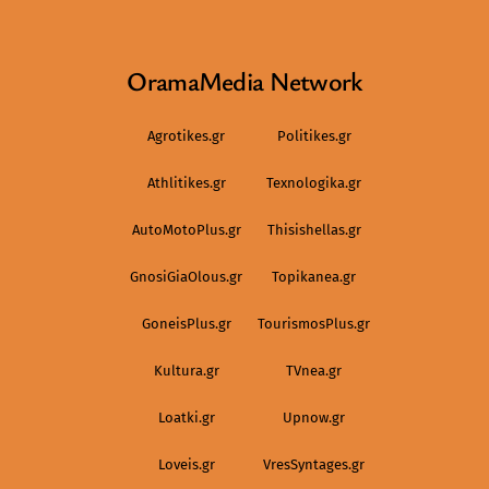
OramaMedia Network
Agrotikes.gr
Politikes.gr
Athlitikes.gr
Texnologika.gr
AutoMotoPlus.gr
Thisishellas.gr
GnosiGiaOlous.gr
Topikanea.gr
GoneisPlus.gr
TourismosPlus.gr
Kultura.gr
TVnea.gr
Loatki.gr
Upnow.gr
Loveis.gr
VresSyntages.gr