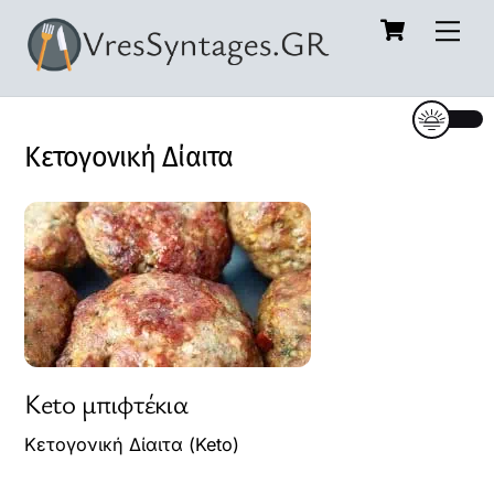
Cart
Skip
Me
to
content
Κετογονική Δίαιτα
Keto μπιφτέκια
Κετογονική Δίαιτα (Keto)