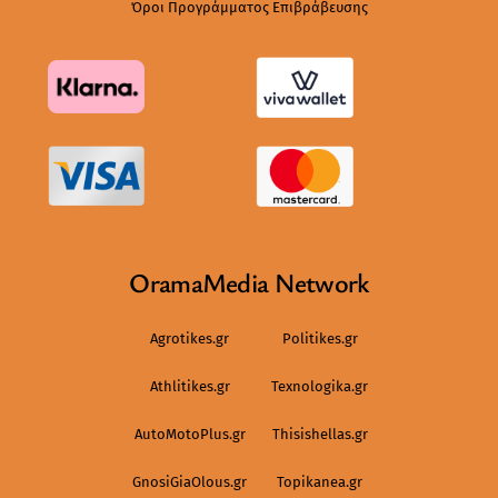
Όροι Προγράμματος Επιβράβευσης
OramaMedia Network
Agrotikes.gr
Politikes.gr
Athlitikes.gr
Texnologika.gr
AutoMotoPlus.gr
Thisishellas.gr
GnosiGiaOlous.gr
Topikanea.gr