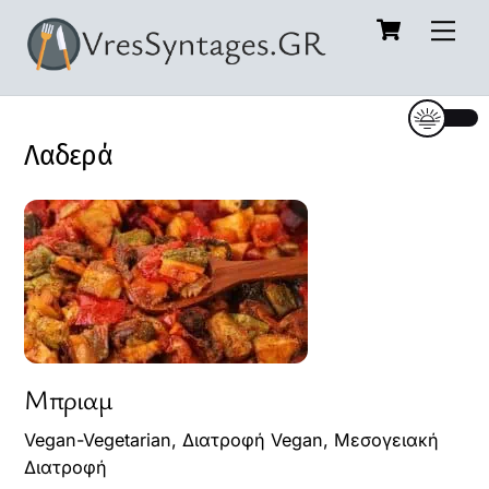
Cart
Skip
Me
to
content
Λαδερά
Μπριαμ
Vegan-Vegetarian
,
Διατροφή Vegan
,
Μεσογειακή
Διατροφή