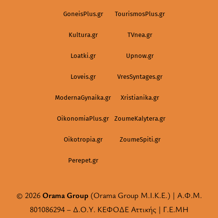
GoneisPlus.gr
TourismosPlus.gr
Kultura.gr
TVnea.gr
Loatki.gr
Upnow.gr
Loveis.gr
VresSyntages.gr
ModernaGynaika.gr
Xristianika.gr
OikonomiaPlus.gr
ZoumeKalytera.gr
Oikotropia.gr
ZoumeSpiti.gr
Perepet.gr
© 2026
Orama Group
(Orama Group Μ.Ι.Κ.Ε.) | Α.Φ.Μ.
801086294 – Δ.Ο.Υ. ΚΕΦΟΔΕ Αττικής | Γ.Ε.ΜΗ