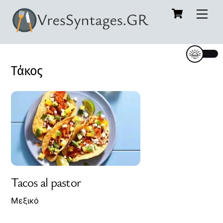
Cart
Skip
Me
to
content
Τάκος
Tacos al pastor
Μεξικό