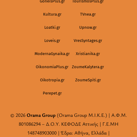
GoneisPlus.gr
TourismosPlus.gr
Kultura.gr
TVnea.gr
Loatki.gr
Upnow.gr
Loveis.gr
VresSyntages.gr
ModernaGynaika.gr
Xristianika.gr
OikonomiaPlus.gr
ZoumeKalytera.gr
Oikotropia.gr
ZoumeSpiti.gr
Perepet.gr
© 2026
Orama Group
(Orama Group Μ.Ι.Κ.Ε.) | Α.Φ.Μ.
801086294 – Δ.Ο.Υ. ΚΕΦΟΔΕ Αττικής | Γ.Ε.ΜΗ
148748903000 | Έδρα: Αθήνα, Ελλάδα |