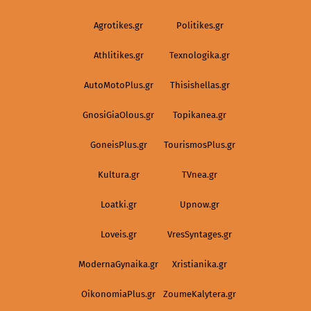
Agrotikes.gr
Politikes.gr
Athlitikes.gr
Texnologika.gr
AutoMotoPlus.gr
Thisishellas.gr
GnosiGiaOlous.gr
Topikanea.gr
GoneisPlus.gr
TourismosPlus.gr
Kultura.gr
TVnea.gr
Loatki.gr
Upnow.gr
Loveis.gr
VresSyntages.gr
ModernaGynaika.gr
Xristianika.gr
OikonomiaPlus.gr
ZoumeKalytera.gr