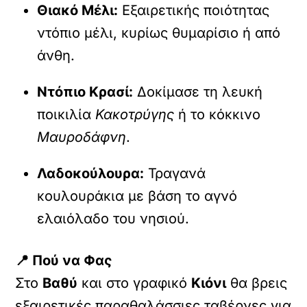
Θιακό Μέλι:
Εξαιρετικής ποιότητας
ντόπιο μέλι, κυρίως θυμαρίσιο ή από
άνθη.
Ντόπιο Κρασί:
Δοκίμασε τη λευκή
ποικιλία
Κακοτρύγης
ή το κόκκινο
Μαυροδάφνη
.
Λαδοκούλουρα:
Τραγανά
κουλουράκια με βάση το αγνό
ελαιόλαδο του νησιού.
📍 Πού να Φας
Στο
Βαθύ
και στο γραφικό
Κιόνι
θα βρεις
εξαιρετικές παραθαλάσσιες ταβέρνες για