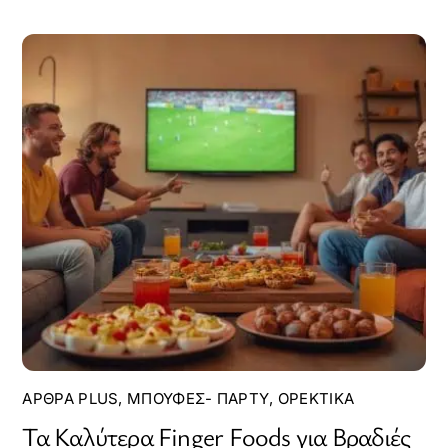
ΆΡΘΡΑ PLUS
,
ΜΠΟΥΦΈΣ- ΠΆΡΤΥ
,
ΟΡΕΚΤΙΚΆ
Τα Καλύτερα Finger Foods για Βραδιές