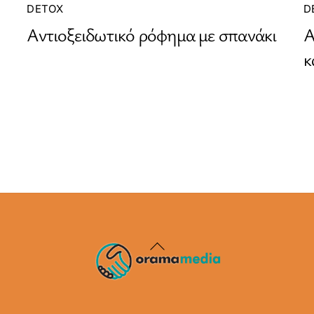
DETOX
D
Αντιοξειδωτικό ρόφημα με σπανάκι
Α
κ
Back
To
Top