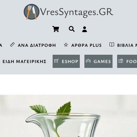
Cart
Αναζήτηση
Α
ΑΝΆ ΔΙΑΤΡΟΦΉ
ΆΡΘΡΑ PLUS
ΒΙΒΛΊΑ 
ΕΊΔΗ ΜΑΓΕΙΡΙΚΉΣ
ESHOP
GAMES
FOO