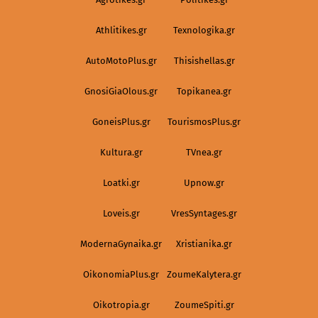
Athlitikes.gr
Texnologika.gr
AutoMotoPlus.gr
Thisishellas.gr
GnosiGiaOlous.gr
Topikanea.gr
GoneisPlus.gr
TourismosPlus.gr
Kultura.gr
TVnea.gr
Loatki.gr
Upnow.gr
Loveis.gr
VresSyntages.gr
ModernaGynaika.gr
Xristianika.gr
OikonomiaPlus.gr
ZoumeKalytera.gr
Oikotropia.gr
ZoumeSpiti.gr