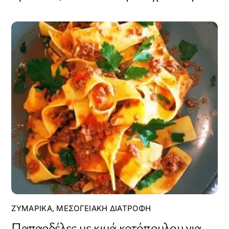
ΖΥΜΑΡΙΚΆ
,
ΜΕΣΟΓΕΙΑΚΉ ΔΙΑΤΡΟΦΉ
Παπαρδέλες με κιμά κοτόπουλου για