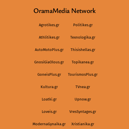
OramaMedia Network
Agrotikes.gr
Politikes.gr
Athlitikes.gr
Texnologika.gr
AutoMotoPlus.gr
Thisishellas.gr
GnosiGiaOlous.gr
Topikanea.gr
GoneisPlus.gr
TourismosPlus.gr
Kultura.gr
TVnea.gr
Loatki.gr
Upnow.gr
Loveis.gr
VresSyntages.gr
ModernaGynaika.gr
Xristianika.gr