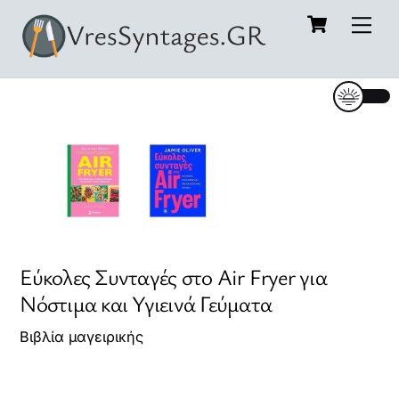
Cart
Skip
Me
to
content
Εύκολες Συνταγές στο Air Fryer για
Νόστιμα και Υγιεινά Γεύματα
Βιβλία μαγειρικής