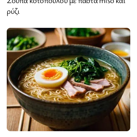
Σούπα κοτόπουλου με πάστα miso και
ρύζι