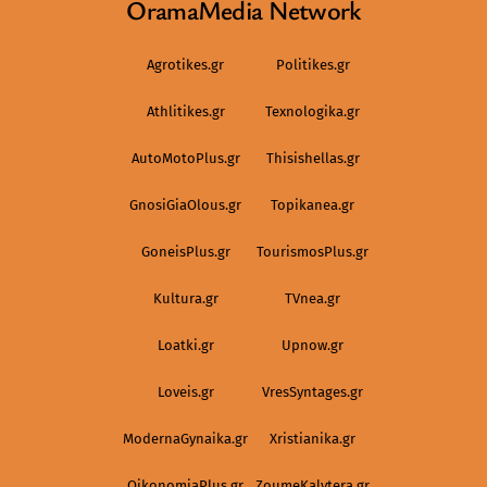
OramaMedia Network
Agrotikes.gr
Politikes.gr
Athlitikes.gr
Texnologika.gr
AutoMotoPlus.gr
Thisishellas.gr
GnosiGiaOlous.gr
Topikanea.gr
GoneisPlus.gr
TourismosPlus.gr
Kultura.gr
TVnea.gr
Loatki.gr
Upnow.gr
Loveis.gr
VresSyntages.gr
ModernaGynaika.gr
Xristianika.gr
OikonomiaPlus.gr
ZoumeKalytera.gr