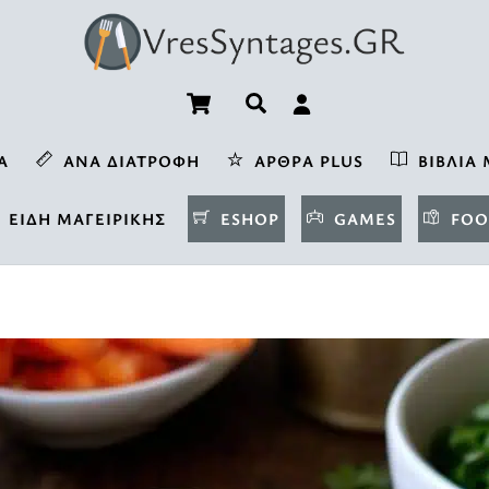
Cart
Αναζήτηση
Α
ΑΝΆ ΔΙΑΤΡΟΦΉ
ΆΡΘΡΑ PLUS
ΒΙΒΛΊΑ 
ΕΊΔΗ ΜΑΓΕΙΡΙΚΉΣ
ESHOP
GAMES
FOO