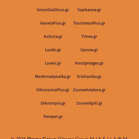
GnosiGiaOlous.gr
Topikanea.gr
GoneisPlus.gr
TourismosPlus.gr
Kultura.gr
TVnea.gr
Loatki.gr
Upnow.gr
Loveis.gr
VresSyntages.gr
ModernaGynaika.gr
Xristianika.gr
OikonomiaPlus.gr
ZoumeKalytera.gr
Oikotropia.gr
ZoumeSpiti.gr
Perepet.gr
© 2026
Orama Group
(Orama Group Μ.Ι.Κ.Ε.) | Α.Φ.Μ.