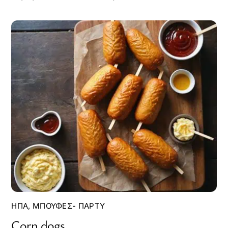
ΗΠΑ
,
ΜΠΟΥΦΈΣ- ΠΆΡΤΥ
Corn dogs