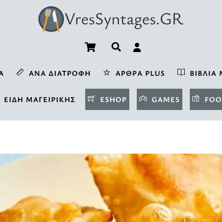
Cart
Αναζήτηση
Α
ΑΝΆ ΔΙΑΤΡΟΦΉ
ΆΡΘΡΑ PLUS
ΒΙΒΛΊΑ 
ΕΊΔΗ ΜΑΓΕΙΡΙΚΉΣ
ESHOP
GAMES
FOO