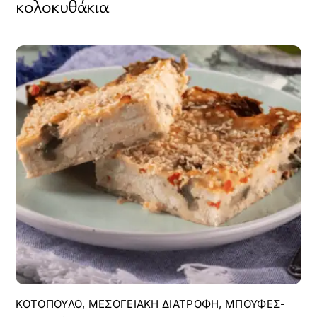
κολοκυθάκια
ΚΟΤΌΠΟΥΛΟ
,
ΜΕΣΟΓΕΙΑΚΉ ΔΙΑΤΡΟΦΉ
,
ΜΠΟΥΦΈΣ-