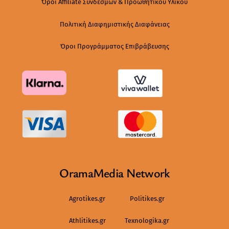
Όροι Affiliate Συνδέσμων & Προωθητικού Υλικού
Πολιτική Διαφημιστικής Διαφάνειας
Όροι Προγράμματος Επιβράβευσης
OramaMedia Network
Agrotikes.gr
Politikes.gr
Athlitikes.gr
Texnologika.gr