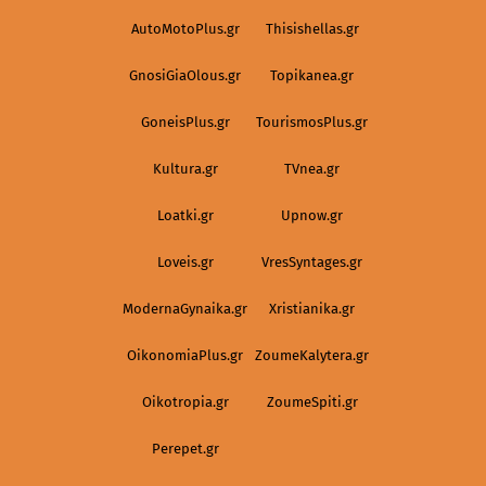
AutoMotoPlus.gr
Thisishellas.gr
GnosiGiaOlous.gr
Topikanea.gr
GoneisPlus.gr
TourismosPlus.gr
Kultura.gr
TVnea.gr
Loatki.gr
Upnow.gr
Loveis.gr
VresSyntages.gr
ModernaGynaika.gr
Xristianika.gr
OikonomiaPlus.gr
ZoumeKalytera.gr
Oikotropia.gr
ZoumeSpiti.gr
Perepet.gr