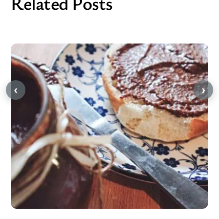
Related Posts
‹
›