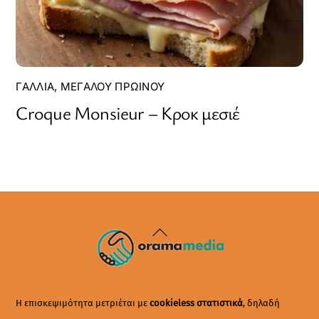
ΓΑΛΛΊΑ
,
ΜΕΓΆΛΟΥ ΠΡΩΙΝΟΎ
Croque Monsieur – Κροκ μεσιέ
Back
To
Top
Η επισκεψιμότητα μετριέται με
cookieless στατιστικά
, δηλαδή