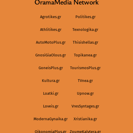
OramaMedia Network
Agrotikes.gr
Politikes.gr
Athlitikes.gr
Texnologika.gr
AutoMotoPlus.gr
Thisishellas.gr
GnosiGiaOlous.gr
Topikanea.gr
GoneisPlus.gr
TourismosPlus.gr
Kultura.gr
TVnea.gr
Loatki.gr
Upnow.gr
Loveis.gr
VresSyntages.gr
ModernaGynaika.gr
Xristianika.gr
OikonomiaPlus.gr
ZoumeKalytera.gr