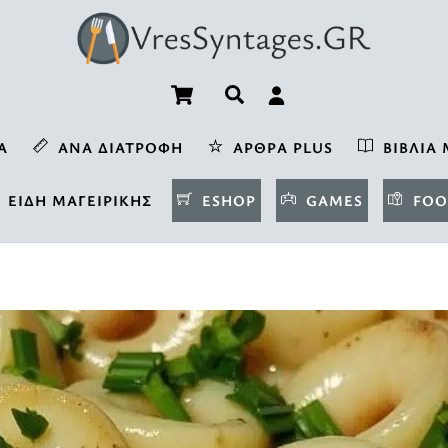
Cart
Αναζήτηση
Α
ΑΝΆ ΔΙΑΤΡΟΦΉ
ΆΡΘΡΑ PLUS
ΒΙΒΛΊΑ 
ΕΊΔΗ ΜΑΓΕΙΡΙΚΉΣ
ESHOP
GAMES
FOO