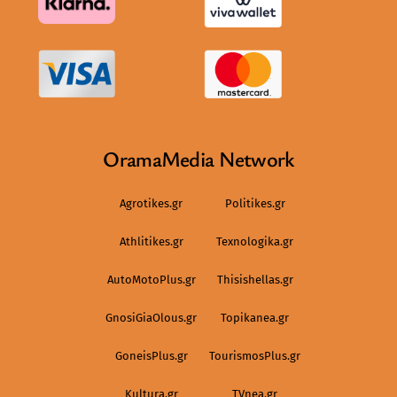
OramaMedia Network
Agrotikes.gr
Politikes.gr
Athlitikes.gr
Texnologika.gr
AutoMotoPlus.gr
Thisishellas.gr
GnosiGiaOlous.gr
Topikanea.gr
GoneisPlus.gr
TourismosPlus.gr
Kultura.gr
TVnea.gr