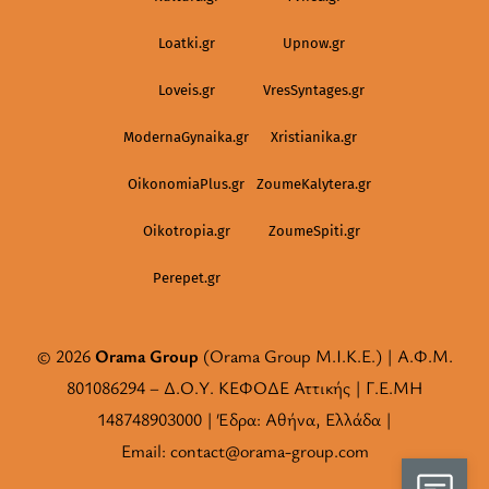
Loatki.gr
Upnow.gr
Loveis.gr
VresSyntages.gr
ModernaGynaika.gr
Xristianika.gr
OikonomiaPlus.gr
ZoumeKalytera.gr
Oikotropia.gr
ZoumeSpiti.gr
Perepet.gr
© 2026
Orama Group
(Orama Group Μ.Ι.Κ.Ε.) | Α.Φ.Μ.
801086294 – Δ.Ο.Υ. ΚΕΦΟΔΕ Αττικής | Γ.Ε.ΜΗ
148748903000 | Έδρα: Αθήνα, Ελλάδα |
Email: contact@orama-group.com