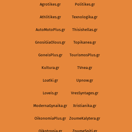
Agrotikes.gr
Politikes.gr
Athlitikes.gr
Texnologika.gr
AutoMotoPlus.gr
Thisishellas.gr
GnosiGiaOlous.gr
Topikanea.gr
GoneisPlus.gr
TourismosPlus.gr
Kultura.gr
TVnea.gr
Loatki.gr
Upnow.gr
Loveis.gr
VresSyntages.gr
ModernaGynaika.gr
Xristianika.gr
OikonomiaPlus.gr
ZoumeKalytera.gr
Oikotropia.gr
ZoumeSpiti.gr