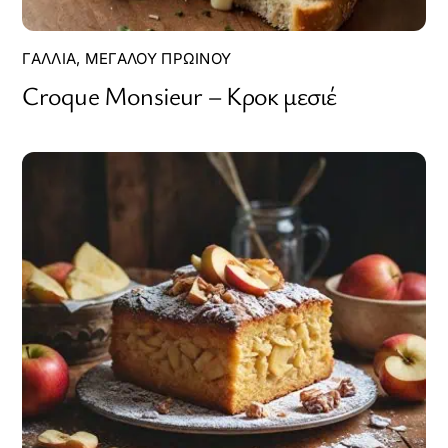
ΓΑΛΛΊΑ
,
ΜΕΓΆΛΟΥ ΠΡΩΙΝΟΎ
Croque Monsieur – Κροκ μεσιέ