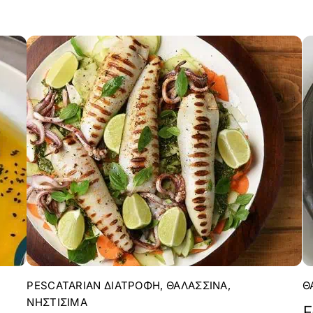
PESCATARIAN ΔΙΑΤΡΟΦΉ
,
ΘΑΛΑΣΣΙΝΆ
,
Θ
ΝΗΣΤΊΣΙΜΑ
F