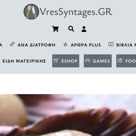
Cart
Αναζήτηση
Α
ΑΝΆ ΔΙΑΤΡΟΦΉ
ΆΡΘΡΑ PLUS
ΒΙΒΛΊΑ 
ΕΊΔΗ ΜΑΓΕΙΡΙΚΉΣ
ESHOP
GAMES
FOO