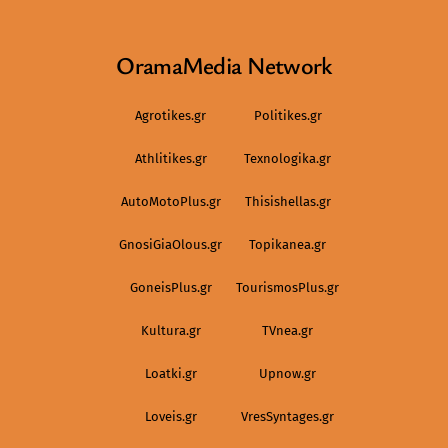
OramaMedia Network
Agrotikes.gr
Politikes.gr
Athlitikes.gr
Texnologika.gr
AutoMotoPlus.gr
Thisishellas.gr
GnosiGiaOlous.gr
Topikanea.gr
GoneisPlus.gr
TourismosPlus.gr
Kultura.gr
TVnea.gr
Loatki.gr
Upnow.gr
Loveis.gr
VresSyntages.gr