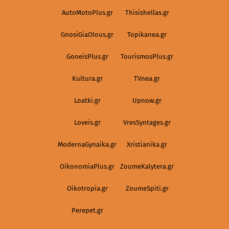
AutoMotoPlus.gr
Thisishellas.gr
GnosiGiaOlous.gr
Topikanea.gr
GoneisPlus.gr
TourismosPlus.gr
Kultura.gr
TVnea.gr
Loatki.gr
Upnow.gr
Loveis.gr
VresSyntages.gr
ModernaGynaika.gr
Xristianika.gr
OikonomiaPlus.gr
ZoumeKalytera.gr
Oikotropia.gr
ZoumeSpiti.gr
Perepet.gr