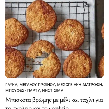
ΓΛΥΚΆ
,
ΜΕΓΆΛΟΥ ΠΡΩΙΝΟΎ
,
ΜΕΣΟΓΕΙΑΚΉ ΔΙΑΤΡΟΦΉ
,
ΜΠΟΥΦΈΣ- ΠΆΡΤΥ
,
ΝΗΣΤΊΣΙΜΑ
Μπισκότα βρώμης με μέλι και ταχίνι για
το σχολείο και το γραφείο