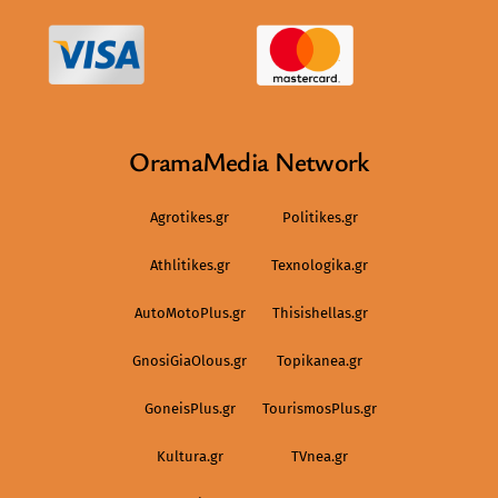
OramaMedia Network
Agrotikes.gr
Politikes.gr
Athlitikes.gr
Texnologika.gr
AutoMotoPlus.gr
Thisishellas.gr
GnosiGiaOlous.gr
Topikanea.gr
GoneisPlus.gr
TourismosPlus.gr
Kultura.gr
TVnea.gr