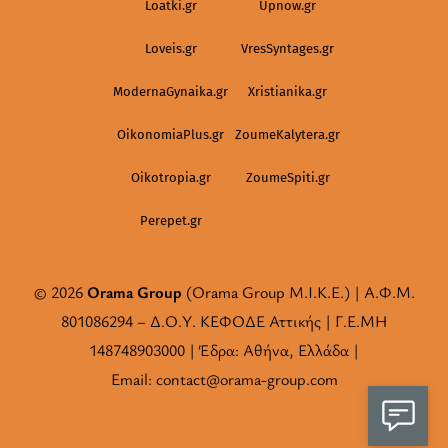
Loatki.gr
Upnow.gr
Loveis.gr
VresSyntages.gr
ModernaGynaika.gr
Xristianika.gr
OikonomiaPlus.gr
ZoumeKalytera.gr
Oikotropia.gr
ZoumeSpiti.gr
Perepet.gr
© 2026
Orama Group
(Orama Group Μ.Ι.Κ.Ε.) | Α.Φ.Μ.
801086294 – Δ.Ο.Υ. ΚΕΦΟΔΕ Αττικής | Γ.Ε.ΜΗ
148748903000 | Έδρα: Αθήνα, Ελλάδα |
Email: contact@orama-group.com