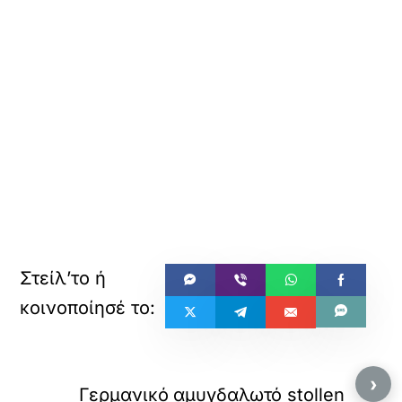
›
Γερμανικό αμυγδαλωτό stollen