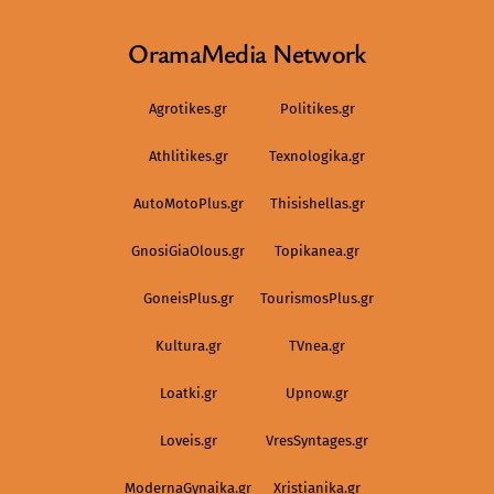
OramaMedia Network
Agrotikes.gr
Politikes.gr
Athlitikes.gr
Texnologika.gr
AutoMotoPlus.gr
Thisishellas.gr
GnosiGiaOlous.gr
Topikanea.gr
GoneisPlus.gr
TourismosPlus.gr
Kultura.gr
TVnea.gr
Loatki.gr
Upnow.gr
Loveis.gr
VresSyntages.gr
ModernaGynaika.gr
Xristianika.gr