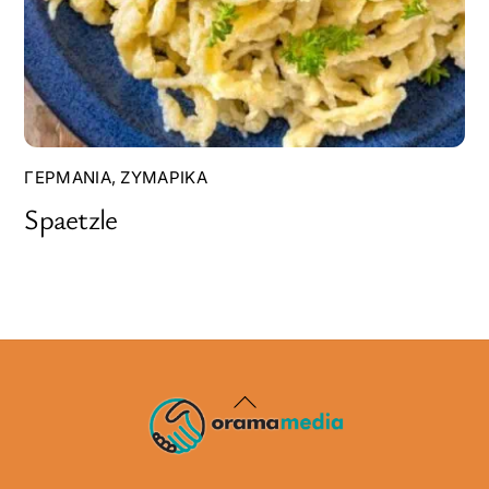
ΓΕΡΜΑΝΊΑ
,
ΖΥΜΑΡΙΚΆ
Spaetzle
Back
To
Top