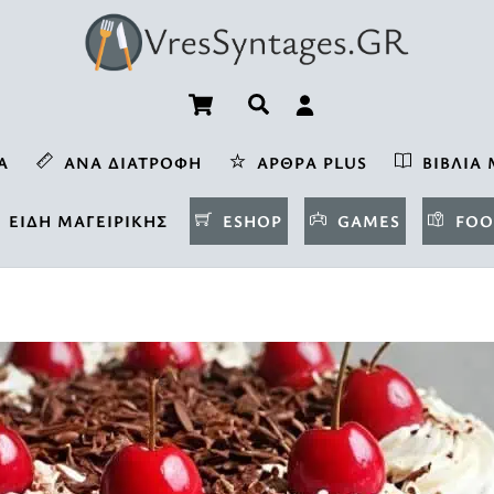
Cart
Αναζήτηση
Α
ΑΝΆ ΔΙΑΤΡΟΦΉ
ΆΡΘΡΑ PLUS
ΒΙΒΛΊΑ 
ΕΊΔΗ ΜΑΓΕΙΡΙΚΉΣ
ESHOP
GAMES
FOO