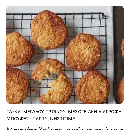
ΓΛΥΚΆ
,
ΜΕΓΆΛΟΥ ΠΡΩΙΝΟΎ
,
ΜΕΣΟΓΕΙΑΚΉ ΔΙΑΤΡΟΦΉ
,
ΜΠΟΥΦΈΣ- ΠΆΡΤΥ
,
ΝΗΣΤΊΣΙΜΑ
Μπισκότα βρώμης με μέλι και ταχίνι για