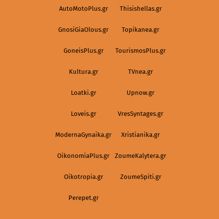
AutoMotoPlus.gr
Thisishellas.gr
GnosiGiaOlous.gr
Topikanea.gr
GoneisPlus.gr
TourismosPlus.gr
Kultura.gr
TVnea.gr
Loatki.gr
Upnow.gr
Loveis.gr
VresSyntages.gr
ModernaGynaika.gr
Xristianika.gr
OikonomiaPlus.gr
ZoumeKalytera.gr
Oikotropia.gr
ZoumeSpiti.gr
Perepet.gr