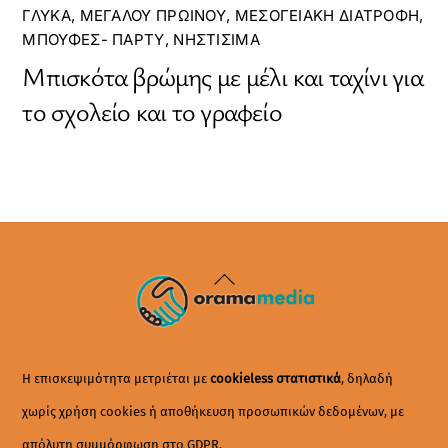
ΓΛΥΚΆ
,
ΜΕΓΆΛΟΥ ΠΡΩΙΝΟΎ
,
ΜΕΣΟΓΕΙΑΚΉ ΔΙΑΤΡΟΦΉ
,
ΜΠΟΥΦΈΣ- ΠΆΡΤΥ
,
ΝΗΣΤΊΣΙΜΑ
Μπισκότα βρώμης με μέλι και ταχίνι για
το σχολείο και το γραφείο
Back
To
Top
Η επισκεψιμότητα μετριέται με
cookieless στατιστικά
, δηλαδή
χωρίς χρήση cookies ή αποθήκευση προσωπικών δεδομένων, με
απόλυτη συμμόρφωση στο GDPR.