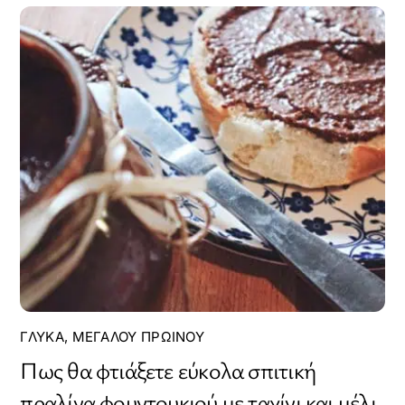
ΓΛΥΚΆ
,
ΜΕΓΆΛΟΥ ΠΡΩΙΝΟΎ
Πως θα φτιάξετε εύκολα σπιτική
πραλίνα φουντουκιού με ταχίνι και μέλι