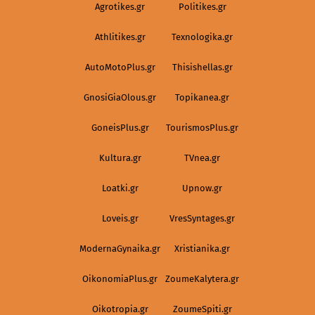
Agrotikes.gr
Politikes.gr
Athlitikes.gr
Texnologika.gr
AutoMotoPlus.gr
Thisishellas.gr
GnosiGiaOlous.gr
Topikanea.gr
GoneisPlus.gr
TourismosPlus.gr
Kultura.gr
TVnea.gr
Loatki.gr
Upnow.gr
Loveis.gr
VresSyntages.gr
ModernaGynaika.gr
Xristianika.gr
OikonomiaPlus.gr
ZoumeKalytera.gr
Oikotropia.gr
ZoumeSpiti.gr