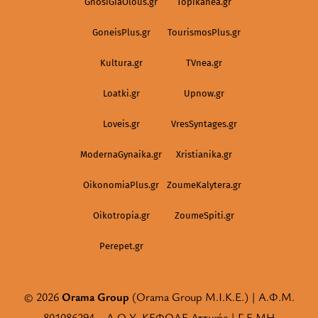
GnosiGiaOlous.gr
Topikanea.gr
GoneisPlus.gr
TourismosPlus.gr
Kultura.gr
TVnea.gr
Loatki.gr
Upnow.gr
Loveis.gr
VresSyntages.gr
ModernaGynaika.gr
Xristianika.gr
OikonomiaPlus.gr
ZoumeKalytera.gr
Oikotropia.gr
ZoumeSpiti.gr
Perepet.gr
© 2026
Orama Group
(Orama Group Μ.Ι.Κ.Ε.) | Α.Φ.Μ.
801086294 – Δ.Ο.Υ. ΚΕΦΟΔΕ Αττικής | Γ.Ε.ΜΗ