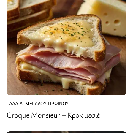
ΓΑΛΛΊΑ
,
ΜΕΓΆΛΟΥ ΠΡΩΙΝΟΎ
Croque Monsieur – Κροκ μεσιέ