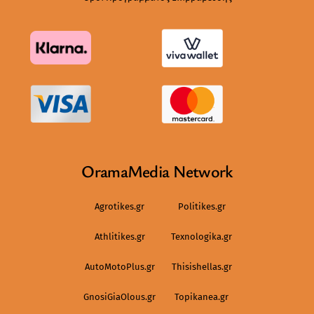
OramaMedia Network
Agrotikes.gr
Politikes.gr
Athlitikes.gr
Texnologika.gr
AutoMotoPlus.gr
Thisishellas.gr
GnosiGiaOlous.gr
Topikanea.gr