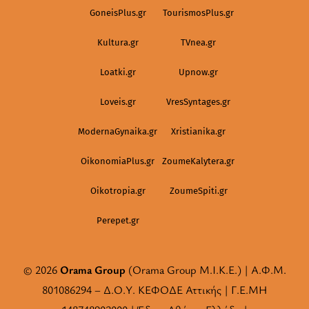
GoneisPlus.gr
TourismosPlus.gr
Kultura.gr
TVnea.gr
Loatki.gr
Upnow.gr
Loveis.gr
VresSyntages.gr
ModernaGynaika.gr
Xristianika.gr
OikonomiaPlus.gr
ZoumeKalytera.gr
Oikotropia.gr
ZoumeSpiti.gr
Perepet.gr
© 2026
Orama Group
(Orama Group Μ.Ι.Κ.Ε.) | Α.Φ.Μ.
801086294 – Δ.Ο.Υ. ΚΕΦΟΔΕ Αττικής | Γ.Ε.ΜΗ