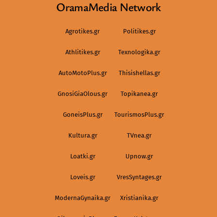
OramaMedia Network
Agrotikes.gr
Politikes.gr
Athlitikes.gr
Texnologika.gr
AutoMotoPlus.gr
Thisishellas.gr
GnosiGiaOlous.gr
Topikanea.gr
GoneisPlus.gr
TourismosPlus.gr
Kultura.gr
TVnea.gr
Loatki.gr
Upnow.gr
Loveis.gr
VresSyntages.gr
ModernaGynaika.gr
Xristianika.gr