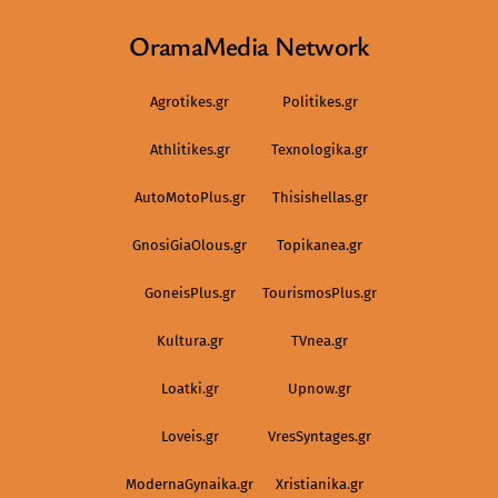
OramaMedia Network
Agrotikes.gr
Politikes.gr
Athlitikes.gr
Texnologika.gr
AutoMotoPlus.gr
Thisishellas.gr
GnosiGiaOlous.gr
Topikanea.gr
GoneisPlus.gr
TourismosPlus.gr
Kultura.gr
TVnea.gr
Loatki.gr
Upnow.gr
Loveis.gr
VresSyntages.gr
ModernaGynaika.gr
Xristianika.gr