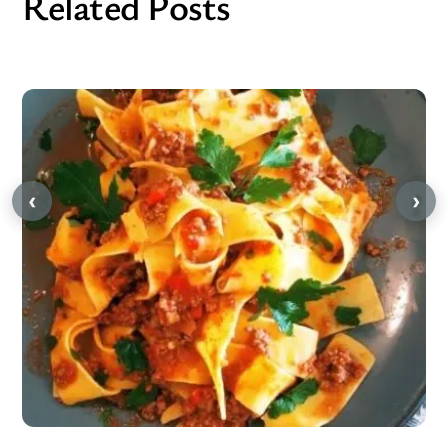
Related Posts
‹
›