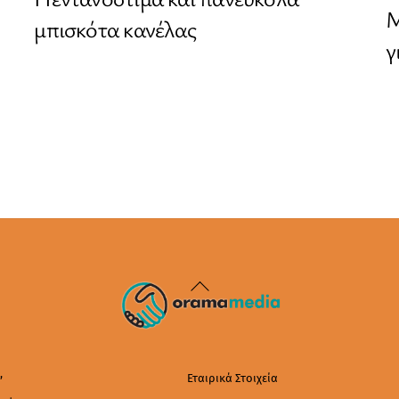
Μ
μπισκότα κανέλας
γ
Back
To
Top
ά
,
Εταιρικά Στοιχεία