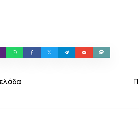
μελάδα
Π