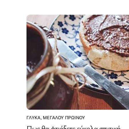
ΓΛΥΚΆ
,
ΜΕΓΆΛΟΥ ΠΡΩΙΝΟΎ
Πως θα φτιάξετε εύκολα σπιτική