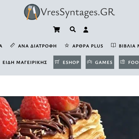
Cart
Αναζήτηση
Α
ΑΝΆ ΔΙΑΤΡΟΦΉ
ΆΡΘΡΑ PLUS
ΒΙΒΛΊΑ 
ΕΊΔΗ ΜΑΓΕΙΡΙΚΉΣ
ESHOP
GAMES
FOO