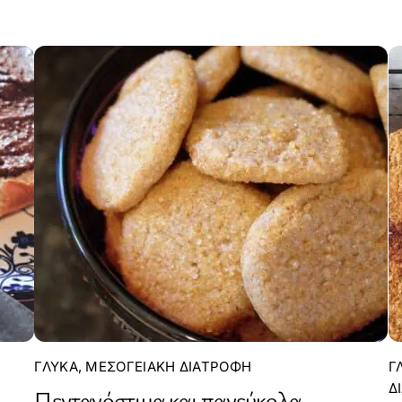
ΓΛΥΚΆ
,
ΜΕΣΟΓΕΙΑΚΉ ΔΙΑΤΡΟΦΉ
Γ
Δ
Πεντανόστιμα και πανεύκολα