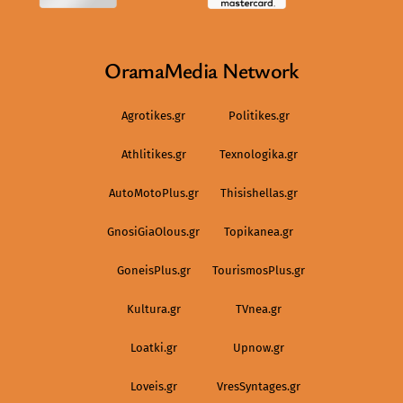
OramaMedia Network
Agrotikes.gr
Politikes.gr
Athlitikes.gr
Texnologika.gr
AutoMotoPlus.gr
Thisishellas.gr
GnosiGiaOlous.gr
Topikanea.gr
GoneisPlus.gr
TourismosPlus.gr
Kultura.gr
TVnea.gr
Loatki.gr
Upnow.gr
Loveis.gr
VresSyntages.gr